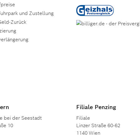
fpreise
Fuhrpark und Zustellung
Geld-Zurück
zierung
verlängerung
pern
Filiale Penzing
e bei der Seestadt
Filiale
aße 10
Linzer Straße 60-62
1140 Wien