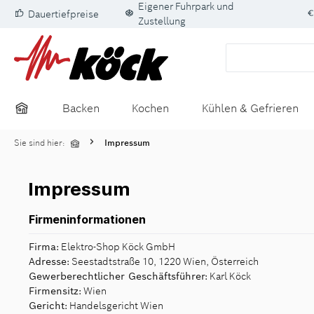
Eigener Fuhrpark und
Dauertiefpreise
springen
Zur Hauptnavigation springen
Zustellung
Backen
Kochen
Kühlen & Gefrieren
Sie sind hier:
Impressum
Impressum
Firmeninformationen
Firma:
Elektro-Shop Köck GmbH
Adresse:
Seestadtstraße 10, 1220 Wien, Österreich
Gewerberechtlicher Geschäftsführer:
Karl Köck
Firmensitz:
Wien
Gericht:
Handelsgericht Wien