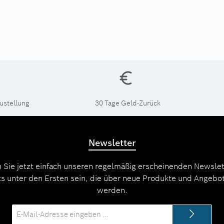
ustellung
30 Tage Geld-Zurück
Newsletter
 Sie jetzt einfach unseren regelmäßig erscheinenden Newslet
s unter den Ersten sein, die über neue Produkte und Angebot
werden.
E-
Mail-