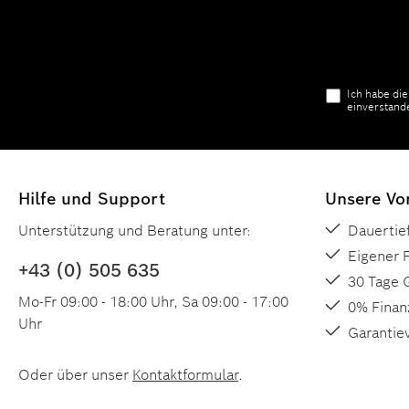
Ich habe di
einverstand
Hilfe und Support
Unsere Vor
Unterstützung und Beratung unter:
Dauertie
Eigener 
+43 (0) 505 635
30 Tage 
Mo-Fr 09:00 - 18:00 Uhr, Sa 09:00 - 17:00
0% Finan
Uhr
Garantie
Oder über unser
Kontaktformular
.