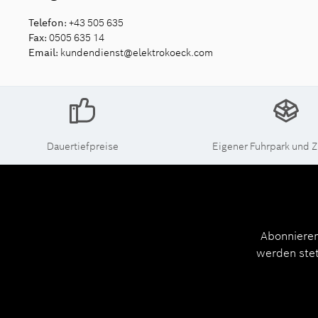
Telefon:
+43 505 635
Fax:
0505 635 14
Email:
kundendienst@elektrokoeck.com
Dauertiefpreise
Eigener Fuhrpark und Z
Abonnieren
werden stet