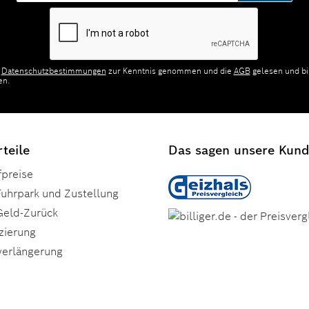
Adresse*
e
Datenschutzbestimmungen
zur Kenntnis genommen und die
AGB
gelesen und bi
en.
teile
Das sagen unsere Kun
fpreise
Fuhrpark und Zustellung
Geld-Zurück
zierung
verlängerung