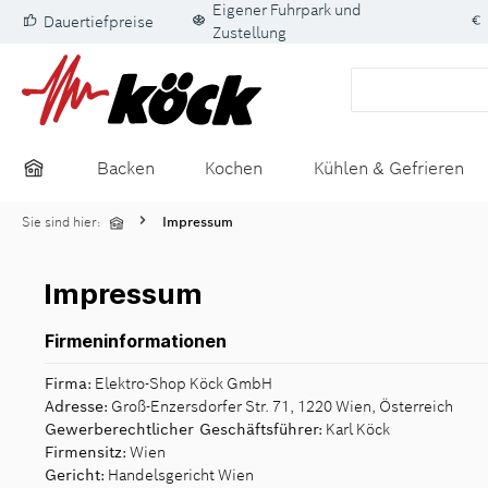
Eigener Fuhrpark und
Dauertiefpreise
springen
Zur Hauptnavigation springen
Zustellung
Backen
Kochen
Kühlen & Gefrieren
Sie sind hier:
Impressum
Impressum
Firmeninformationen
Firma:
Elektro-Shop Köck GmbH
Adresse:
Groß-Enzersdorfer Str. 71, 1220 Wien, Österreich
Gewerberechtlicher Geschäftsführer:
Karl Köck
Firmensitz:
Wien
Gericht:
Handelsgericht Wien