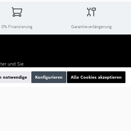
0% Finanzierung
Garantieverlängerung
ter und Sie
e informiert
h notwendige
Konfigurieren
Alle Cookies akzeptieren
n mit ihnen