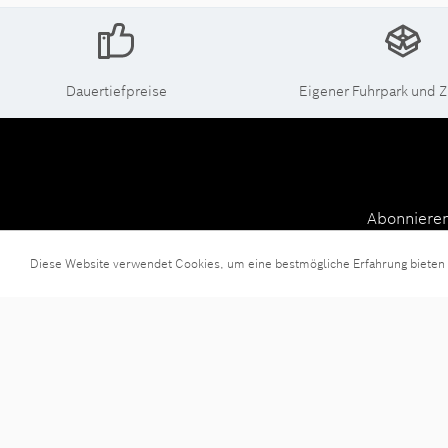
Dauertiefpreise
Eigener Fuhrpark und Z
Abonnieren
werden stet
Diese Website verwendet Cookies, um eine bestmögliche Erfahrung bieten
Ich habe di