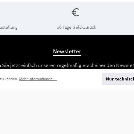
ustellung
30 Tage Geld-Zurück
Newsletter
 Sie jetzt einfach unseren regelmäßig erscheinenden Newslet
s unter den Ersten sein, die über neue Produkte und Angebot
Nur technisc
werden.
 zu können.
Mehr Informationen ...
E-
Mail-
Adresse*
e
Datenschutzbestimmungen
zur Kenntnis genommen und die
AGB
gelesen und bi