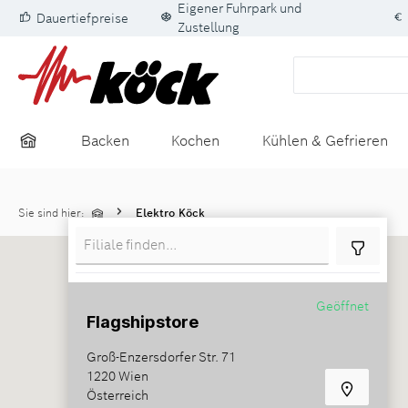
Eigener Fuhrpark und
Dauertiefpreise
springen
Zur Hauptnavigation springen
Zustellung
Backen
Kochen
Kühlen & Gefrieren
Sie sind hier:
Elektro Köck
Geöffnet
Flagshipstore
Groß-Enzersdorfer Str. 71
1220 Wien
Österreich